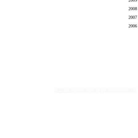
2009
2008
2007
2006
© 2026
webmaster@avcromstrijen.nl