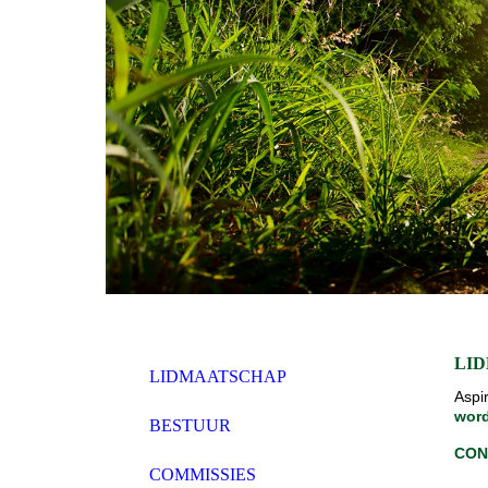
LI
LIDMAATSCHAP
Aspi
wor
BESTUUR
CON
COMMISSIES