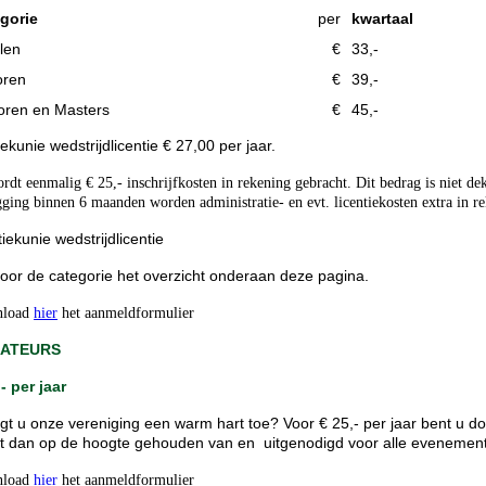
gorie
per
kwartaal
llen
€
33,-
oren
€
39,-
oren en Masters
€
45,-
iekunie wedstrijdlicentie € 27,00 per jaar.
ordt eenmalig € 25,- inschrijfkosten in rekening gebracht. Dit bedrag is niet d
ging binnen 6 maanden worden administratie- en evt. licentiekosten extra in r
tiekunie wedstrijdlicentie
voor de categorie het overzicht onderaan deze pagina.
load
hier
het aanmeldformulier
ATEURS
- per jaar
gt u onze vereniging een warm hart toe? Voor € 25,- per jaar bent u do
t dan op de hoogte gehouden van en uitgenodigd voor alle evenementen
load
hier
het aanmeldformulier