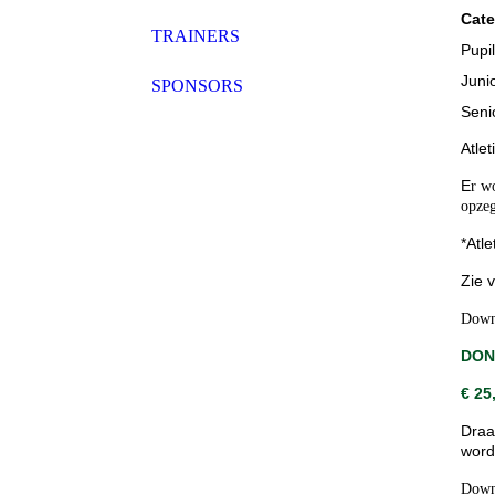
Cate
TRAINERS
Pupi
Juni
SPONSORS
Seni
Atlet
E
r w
opzeg
*Atle
Zie 
Down
DON
€ 25,
Draa
word
Down