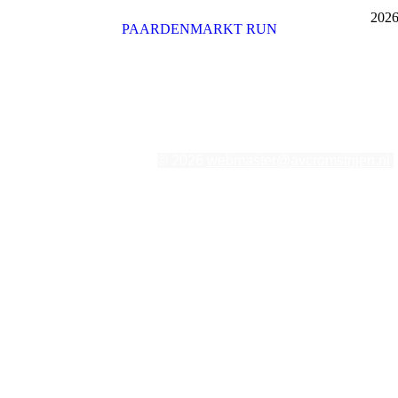
202
PAARDENMARKT RUN
© 2026
webmaster@avcromstrijen.nl